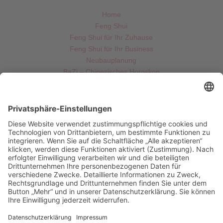
Home
Feng Shui
Feng Shui für Ihr Zuhause
Feng Shui für Ihr Business
Neubauplanung
BaZi – Chinesisches Horoskop
Imperial Date Selection
Über mich
Kontakt
Datenschutzerklärung
Impressum
Cookie-Einstellungen
Kontakt:
hallo@corneliabauer-fengshui.de
0176 – 38 264 659