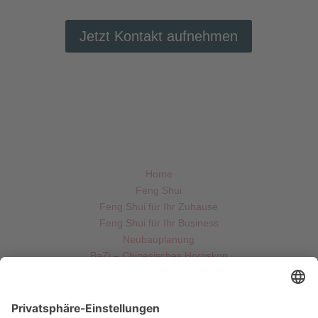
Jetzt Kontakt aufnehmen
Home
Feng Shui
Feng Shui für Ihr Zuhause
Feng Shui für Ihr Business
Neubauplanung
BaZi – Chinesisches Horoskop
Imperial Date Selection
Über mich
Kontakt